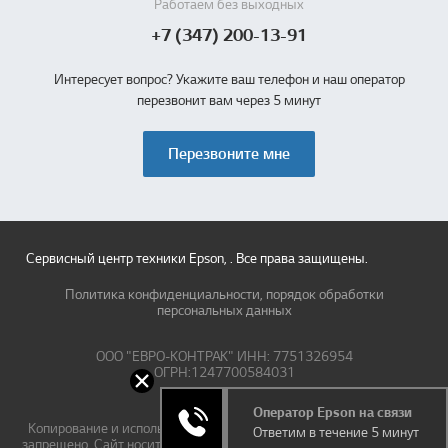
Работаем без выходных
+7 (347) 200-13-91
Интересует вопрос? Укажите ваш телефон и наш оператор
перезвонит вам через 5 минут
Перезвоните мне
Сервисный центр техники Epson, . Все права защищены.
Политика конфиденциальности, порядок обработки
персональных данных
ООО "ЕВРО-КОНТРАК" ИНН: 7751326954
ОГРН:1247700584031
Оператор Epson на связи
Копирование и использование информации и материалов сайта
Ответим в течение 5 минут
запрещено. Сайт носит информационный характер и ни при каких